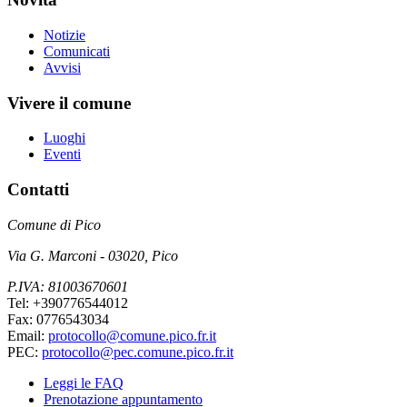
Notizie
Comunicati
Avvisi
Vivere il comune
Luoghi
Eventi
Contatti
Comune di Pico
Via G. Marconi - 03020, Pico
P.IVA: 81003670601
Tel: +390776544012
Fax: 0776543034
Email:
protocollo@comune.pico.fr.it
PEC:
protocollo@pec.comune.pico.fr.it
Leggi le FAQ
Prenotazione appuntamento